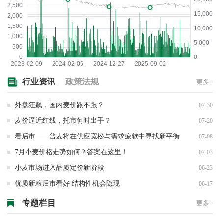
行业资讯
政策法规
更多+
外盘狂飙，国内麦价跟不跟？
07-30
麦价逼近红线，托市何时出手？
07-20
看后市——普麦将在供应宽松与需求疲软中寻找新平衡
07-08
7月小麦价格走势如何？答案在这里！
07-03
小麦市场进入品质定价新阶段
06-23
优质新粮后市看好 结构性机会隐现
06-17
专题栏目
更多+