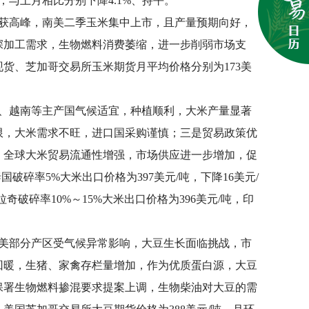
，与上月相比分别下降4.1%、持平。
收获高峰，南美二季玉米集中上市，且产量预期向好，
深加工需求，生物燃料消费萎缩，进一步削弱市场支
货、芝加哥交易所玉米期货月平均价格分别为173美
国、越南等主产国气候适宜，种植顺利，大米产量显著
限，大米需求不旺，进口国采购谨慎；三是贸易政策优
，全球大米贸易流通性增强，市场供应进一步增加，促
国破碎率5%大米出口价格为397美元/吨，下降16美元/
奇破碎率10%～15%大米出口价格为396美元/吨，印
南美部分产区受气候异常影响，大豆生长面临挑战，市
回暖，生猪、家禽存栏量增加，作为优质蛋白源，大豆
保署生物燃料掺混要求提案上调，生物柴油对大豆的需