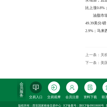
求增加，且
比上涨0.8
油脂市场
49.39美
2.9%；马
上一条：关
下一条：美
会
员
服
务
交易入口
交易观摩
会员注册
资料下载
联
版权所有：西安国家粮食交易中心 ICP备案号：
陕ICP备09018600号