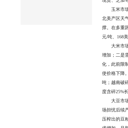
现货、芝加哥
玉米市
北美产区天
撑。在多重
元/吨、168
大米市
增加；二是
化，此前限
使价格下降。
吨；越南破碎
度含碎25%
大豆市
场担忧后续
压榨出的豆