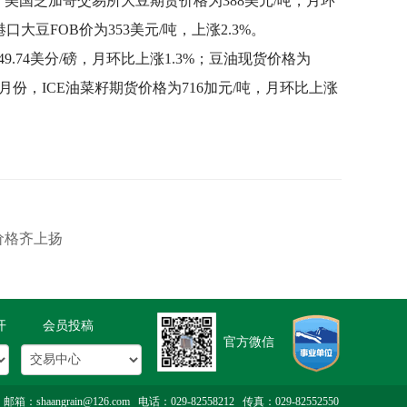
国芝加哥交易所大豆期货价格为388美元/吨，月环
口大豆FOB价为353美元/吨，上涨2.3%。
74美分/磅，月环比上涨1.3%；豆油现货价格为
。6月份，ICE油菜籽期货价格为716加元/吨，月环比上涨
价格齐上扬
开
会员投稿
官方微信
rain@126.com 电话：029-82558212 传真：029-82552550