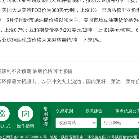
部分国家农业补贴政策向大豆种植倾斜，推动大豆价格小幅上扬。美
%；美国大豆美湾FOB价为388美元/吨，上涨1%；巴西马德里亚角港
：6月份国际市场油脂价格以涨为主。美国市场豆油期货价格为49.
分/磅，上涨0.7%；豆粕期货价格为291美元/短吨，上涨1美元/短吨
来西亚棕榈油现货价格为3884林吉特/吨，下降1%。
税谈判不及预期 油脂价格回吐涨幅
国环保署大招频出，以伊冲突火上浇油，国内菜籽、菜油、菜粕
常
交易规则
意见建议
重点信息公
用
登
年
链
录
审
接
系方式
操作指南
转账
入会
陕公网安备61019702000143号
地址：陕西省西安市二环北路东段366号陕西粮食大厦 邮箱：shaang