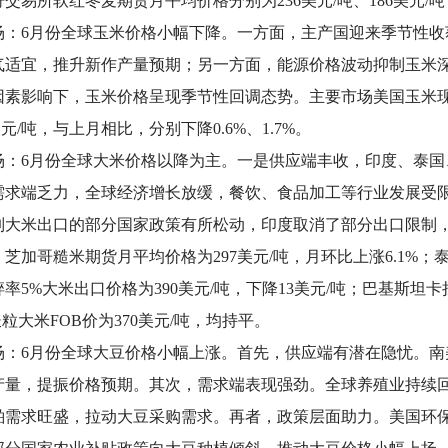
交易所软红冬麦期货月平均价格分别为236美元/吨、186美元/吨
场：6月份全球玉米价格小幅下降。一方面，主产国迎来季节性
气适宜，推升新作产量预期；另一方面，能源价格波动抑制玉米
因素影响下，玉米价格呈现季节性回调态势。主要市场美国玉米现
美元/吨，与上月相比，分别下降0.6%、1.7%。
场：6月份全球大米价格以降为主。一是供应端丰收，印度、泰
需求端乏力，全球经济增长放缓，餐饮、食品加工等行业发展受
制大米出口的部分国家政策有所松动，印度取消了部分出口限制
芝加哥糙米期货月平均价格为297美元/吨，月环比上涨6.1%；泰
率5%大米出口价格为390美元/吨，下降13美元/吨；巴基斯坦卡拉
长粒大米FOB价为370美元/吨，均持平。
场：6月份全球大豆价格小幅上涨。首先，供应端有潜在隐忧。
产量，提振价格预期。其次，需求端表现强劲。全球养殖业持续
粕需求旺盛，拉动大豆采购需求。再者，政策层面助力。美国环