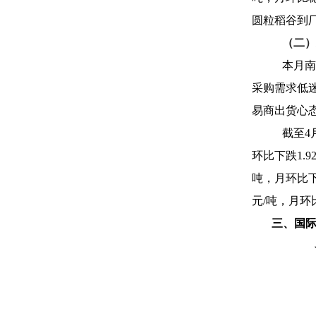
圆粒稻谷到厂主
（二）
本月南
采购需求低
易商出货心
截至4
环比下跌1.9
吨，月环比下跌
元/吨，月环
三、国