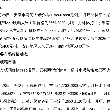
淡。
月28日，安徽丰两优大米价格在3680-3880元/吨，月环比持平；湖
产区中晚籼大米主流价格为3660-3820元/吨，月环比持平；湖南黄
籼大米主流出厂价格在3640-3840元/吨，月环比持平；江西黄华占
西省粮食和物资储备局成品粮油零售价格监测数据，截至2026年4
460元/吨，安康地区6340元/吨，商洛地区5340元/吨。
谷市场行情动态
粳稻市场
方粳稻价格分化运行。贸易商低价惜售，稻谷市场购销走货不快
月28日，黑龙江圆粒稻谷到厂主流价2760-2880元/吨，月环比上涨0
0.60%；五常绥粳18稻谷到厂价格参考3380-3460元/吨，月环
，月环比稳定；吉林超级稻谷到厂主流价2960-3120元/吨，月环比稳
；辽星稻谷到厂价3120-3180元/吨，月环比上涨1.29%；盐丰