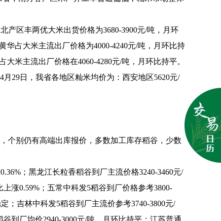
北产区丰两优大米出货价格为3680-3900元/吨，月环
华占大米主流出厂价格为4000-4240元/吨，月环比持
大米主流出厂价格在4060-4280元/吨，月环比持平。
月29日，我省各地区籼米均价为：西安地区5620元/
，个别仍有高端出库报价，多数加工库存稻谷，少数
.36%；黑龙江长粒香稻谷到厂主流价格3240-3460元/
比上涨0.59%；五常中科发5稻谷到厂价格参考3800-
定；吉林中科发5稻谷到厂主流价参考3740-3800元/
稻谷到厂均价2940-3000元/吨，月环比持平；江苏普通