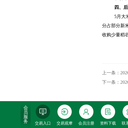
四、后
5月大
分占部分新
收购少量稻
上一条：20
下一条：20
会
员
服
务
交易入口
交易观摩
会员注册
资料下载
联