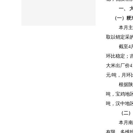
一、 
（一）粳
本月主
取以销定采
截至4
环比稳定；吉
大米出厂价41
元/吨，月环
根据陕
吨，宝鸡地区6
吨，汉中地区6
（二）
本月南
有限，多维