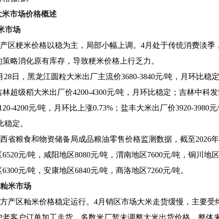
大米市场价格概述
米市场
产区粳米价格以稳为主，局部小幅上调。4月处于传统消费淡季
的策略消化原有库存，导致粳米价格上行乏力。
月28日，黑龙江圆粒大米出厂主流价3680-3840元/吨，月环比稳定
林超级稻大米出厂价4200-4300元/吨，月环比稳定；吉林中科发5
20-4200元/吨，月环比上涨0.73%；盐丰大米出厂价3920-398
比稳定。
西省粮食和物资储备局成品粮油零售价格监测数据，截至2026年4
520元/吨，咸阳地区8080元/吨，渭南地区7600元/吨，铜川地区7
300元/吨，安康地区6840元/吨，商洛地区7260元/吨。
籼米市场
方产区籼米价格稳定运行。4月销区市场大米走货缓慢，主要受
护老客户订单加工走货，多数米厂暂未调整大米出货价格。整体