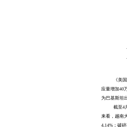
《美国
应量增加40
为巴基斯坦出
截至4
来看，越南大
4.14%；破