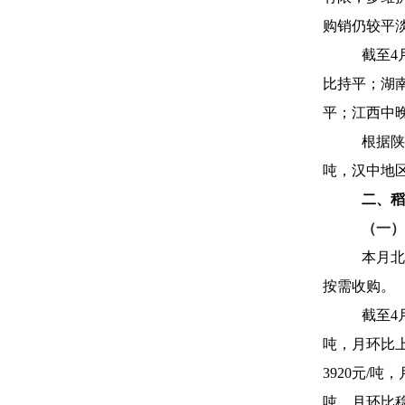
购销仍较平
截至4
比持平；湖南
平；江西中晚
根据陕
吨，汉中地区5
二、稻
（一）
本月北
按需收购。
截至4
吨，月环比上涨
3920元/吨
吨，月环比稳定