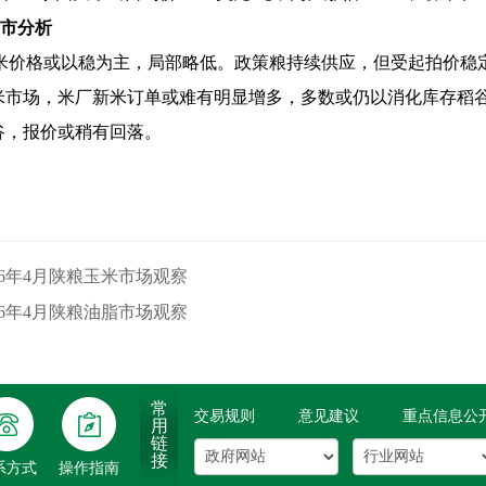
市分析
米价格或以稳为主，局部略低。政策粮持续供应，但受起拍价稳
米市场，米厂新米订单或难有明显增多，多数或仍以消化库存稻
谷，报价或稍有回落。
26年4月陕粮玉米市场观察
26年4月陕粮油脂市场观察
常
交易规则
意见建议
重点信息公
用
登
年
链
录
审
接
系方式
操作指南
转账
入会