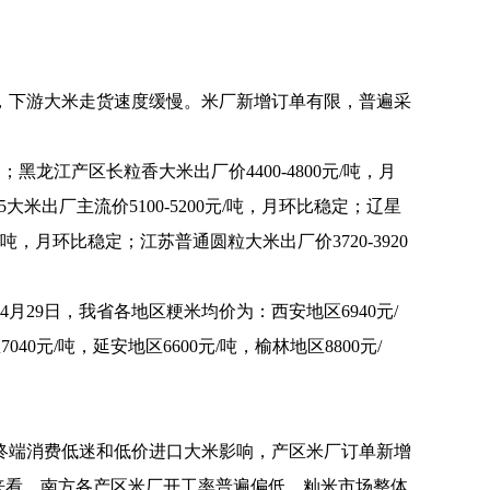
，下游大米走货速度缓慢。米厂新增订单有限，普遍采
；黑龙江产区长粒香大米出厂价4400-4800元/吨，月
大米出厂主流价5100-5200元/吨，月环比稳定；辽星
0元/吨，月环比稳定；江苏普通圆粒大米出厂价3720-3920
月29日，我省各地区粳米均价为：西安地区6940元/
040元/吨，延安地区6600元/吨，榆林地区8800元/
终端消费低迷和低价进口大米影响，产区米厂订单新增
来看，南方各产区米厂开工率普遍偏低，籼米市场整体