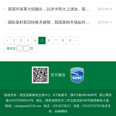
美国环保署大招频出，以伊冲突火上浇油，国内菜籽、菜油、菜粕价格齐上扬
2025-06-24
国际菜籽新旧转换关键期，我国菜粕市场如何演绎？
2025-06-17
‹
1
2
3
4
5
6
7
8
9
›
跳转至
页
官方微信
版权所有：西安国家粮食交易中心 ICP备案号：
陕ICP备09018600号
陕公网安
备61019702000143号
地址：陕西省西安市二环北路东段366号陕西粮食大厦
邮箱：shaangrain@126.com 电话：029-82558212 传真：029-82552550 技术支
持：
硅峰网络