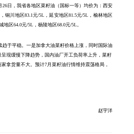
月26日，我省各地区菜籽油（国标一等）均价为：西安
5L，铜川地区83.1元/5L，延安地区81.5元/5L，榆林地区
城地区64.0元/5L，杨陵地区68.0元/5L。
续趋于平稳。一是加拿大油菜籽价格上涨，同时国际油
量呈现缓慢下降趋势，国内油厂开工负荷率上升，菜籽
商家拿货量不大。预计7月菜籽油行情维持震荡格局，
赵宇洋