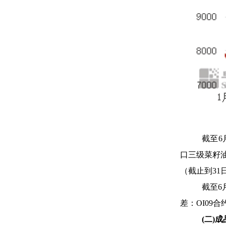
截至6
口三级菜籽油价
（截止到31日
截至6
差：OI09合
(
二)