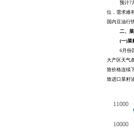
预计7
位，需求难
国内豆油行
二、菜
(
一)
6
月份
大产区天气
致价格连续
致进口菜籽