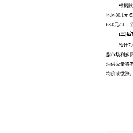
根据陕
地区80.1元
68.0元/5L
(
三)后
预计7
脂市场利多
油供应量将
均价或微涨