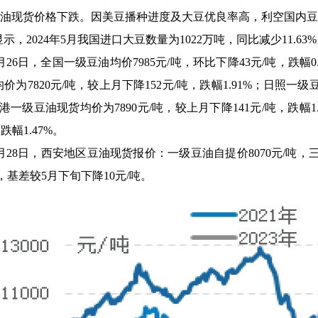
油现货价格下跌。因美豆播种进度及大豆优良率高，利空国内豆
，2024年5月我国进口大豆数量为1022万吨，同比减少11.63%；
月26日，全国一级豆油均价7985元/吨，环比下降43元/吨，跌幅0.
价为7820元/吨，较上月下降152元/吨，跌幅1.91%；日照一级
张家港一级豆油现货均价为7890元/吨，较上月下降141元/吨，跌幅
跌幅1.47%。
月28日，西安地区豆油现货报价：一级豆油自提价8070元/吨，三
吨，基差较5月下旬下降10元/吨。