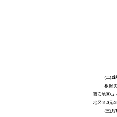
(
二)
根据陕
西安地区62.
地区61.0元/
(
三)后