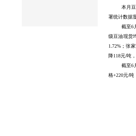
本月豆
署统计数据显示
截至6
级豆油现货均
1.72%；
降118元/吨，
截至6
格+220元/