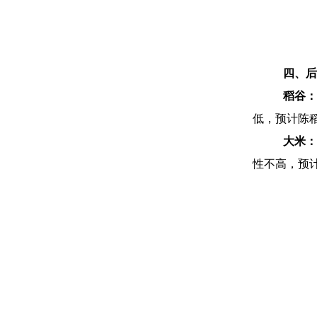
四、后
稻谷
低，预计陈
大米：
性不高，预