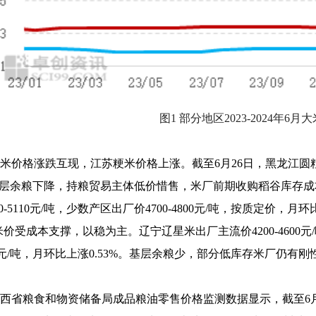
图1 部分地区2023-2024年6
米价格涨跌互现，江苏粳米价格上涨。截至6月26日，黑龙江圆粒米
%。基层余粮下降，持粮贸易主体低价惜售，米厂前期收购稻谷库存
00-5110元/吨，少数产区出厂价4700-4800元/吨，按质定
价受成本支撑，以稳为主。辽宁辽星米出厂主流价4200-4600元/吨
3900元/吨，月环比上涨0.53%。基层余粮少，部分低库存米厂
西省粮食和物资储备局
成品粮油零售价格监测数据显示，截至6月