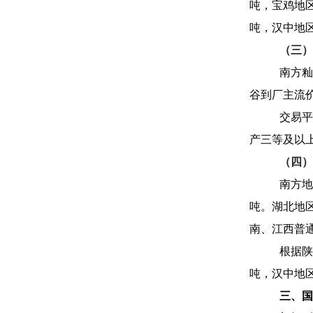
吨，宝鸡地区6
吨，汉中地区6
（三）
南方籼
谷到厂主流价2
交易平
产三等及以上
（四）
南方地
吨。湖北地区
南、江西普通中
根据陕
吨，汉中地区5
三、国