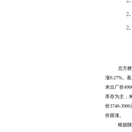
北方粳
涨0.27
米出厂价49
库存为主，米
价3740-
价跟涨。
根据陕