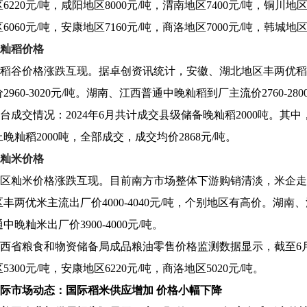
220元/吨，咸阳地区8000元/吨，渭南地区7400元/吨，铜川地区7
060元/吨，安康地区7160元/吨，商洛地区7000元/吨，韩城地区4
籼稻价格
稻谷价格涨跌互现。据卓创资讯统计，安徽、湖北地区丰两优稻谷到厂
960-3020元/吨。湖南、江西普通中晚籼稻到厂主流价2760-28
台成交情况：2024年6月共计成交县级储备晚籼稻2000吨。其中
晚籼稻2000吨，全部成交，成交均价2868元/吨。
籼米价格
区籼米价格涨跌互现。目前南方市场整体下游购销清淡，米企走货不佳
丰两优米主流出厂价4000-4040元/吨，个别地区有高价。湖南、江
晚籼米出厂价3900-4000元/吨。
西省粮食和物资储备局成品粮油零售价格监测数据显示，截至6月2
300元/吨，安康地区6220元/吨，商洛地区5020元/吨。
际市场动态：国际稻米供应增加 价格小幅下降