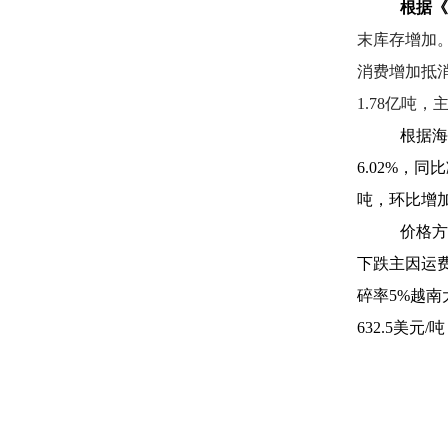
根据《
末库存增加。
消费增加抵消
1.78亿吨
根据海
6.02%，同
吨，环比增加4
价格方
下跌主因运
碎率5%越南
632.5美元