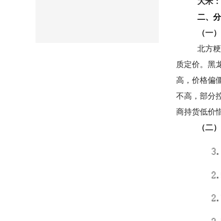
大米：
二、分
（一）
北方粳
质定价。黑龙
高，价格偏僵
不高，部分控
商持货低价
（二）