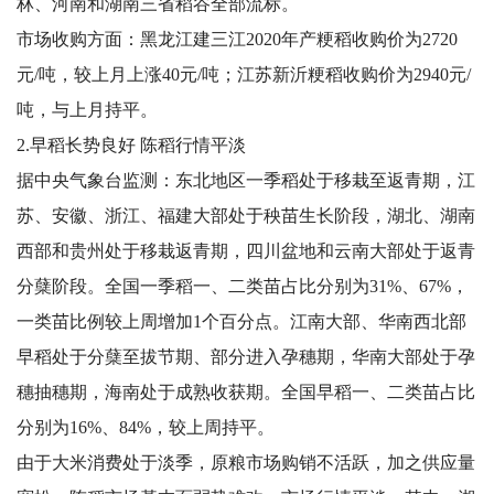
林、河南和湖南三省稻谷全部流标。
市场收购方面：黑龙江建三江2020年产粳稻收购价为2720
元/吨，较上月上涨40元/吨；江苏新沂粳稻收购价为2940元/
吨，与上月持平。
2.早稻长势良好 陈稻行情平淡
据中央气象台监测：东北地区一季稻处于移栽至返青期，江
苏、安徽、浙江、福建大部处于秧苗生长阶段，湖北、湖南
西部和贵州处于移栽返青期，四川盆地和云南大部处于返青
分蘖阶段。全国一季稻一、二类苗占比分别为31%、67%，
一类苗比例较上周增加1个百分点。江南大部、华南西北部
早稻处于分蘖至拔节期、部分进入孕穗期，华南大部处于孕
穗抽穗期，海南处于成熟收获期。全国早稻一、二类苗占比
分别为16%、84%，较上周持平。
由于大米消费处于淡季，原粮市场购销不活跃，加之供应量