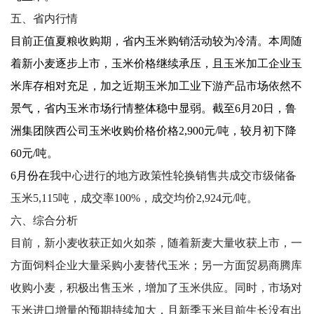
五、省内行情
目前正值夏粮收购期，省内玉米购销活动较为冷清。本周随
着新小麦逐步上市，玉米价格继续承压，且玉米加工企业玉
米库存相对充足，加之近期玉米加工业下游产品市场依然不
景气，省内玉米市场行情整体稳中显弱。截至6月20日，鲁
洲集团陕西公司玉米收购价格价格2,900元/吨，较月初下降
60元/吨。
6月份在
我中心进行的地方政策性轮换销售共成交市级储备
玉米5,115吨，成交率100%，成交均价2,924元/吨。
六、综合分析
目前，新小麦收获正如火如荼，随着新麦大量收获上市，一
方面饲料企业大量采购小麦替代玉米；另一方面贸易商腾库
收购小麦，积极出售玉米，增加了玉米供应。同时，市场对
玉米进口增量的预期持续加大，且新季玉米目前生长没有出