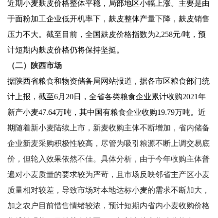
近期小麦麸皮价格整体平稳，局部地区小幅上涨。主要是由
于面粉加工企业低开机率下，麸皮整体产量下降，麸皮销售
压力不大。截至目前，全国麸皮价格指数为2,258元/吨，预
计短期内麸皮价格仍将保持坚挺。
（二）陕西市场
据陕西省粮食和物资储备局网站报道，据各市区粮食部门统
计上报，截至6月20日，全省各类粮食企业累计收购2021年
新产小麦47.64万吨，其中国有粮食企业收购19.79万吨。近
期
随着新小麦陆续上市，新麦收购主体不断增加，省内储备
企业新麦采购积极性较高，尽管为吸引粮源不断上调交易底
价，但轮入效果依然不佳。具体分析，由于今年收购主体普
遍对小麦质量的要求较为严苛，且市场反映邻省主产区小麦
质量相对较差，导致市场对本地达标小麦的需求不断加大，
加之农户目前惜售情绪较浓，预计短期内省内小麦收购价格