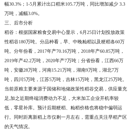
幅30.3%；1-5月累计出口稻米105.7万吨，同比增加减少 3.3
万吨，减幅3.0%。
三、后市分析
稻谷：根据国家粮食交易中心显示，6月25日计划投放政策
性稻谷180万吨。分品种看，早、中晚籼稻以及粳稻各60万
吨。分年份看，2017年产70.16万吨，2018年产60.85万吨，
2019年产42.2万吨，2020年产7万吨；分省份看，江西66万
吨，安徽28万吨，河南15.21万吨，湖南9万吨，湖北7万
吨，四川5万吨，江苏5万吨，吉林15万吨，黑龙江25万吨。
当前原粮主要来源于国储和地储政策性稻谷交易，供应量充
足,加之近期终端消费动力不足，大米加工企业开机率较
低，零星补库。预计后期粳稻、籼稻价格也将稳中偏弱运
行。同时距离新稻上市仅剩一月左右，需重点关注早稻产区
的天气情况。