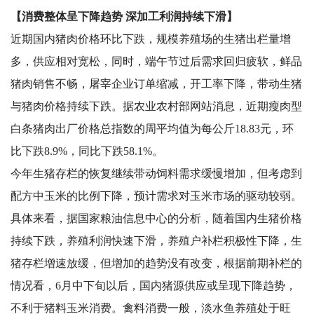
【消费整体呈下降趋势 深加工利润持续下滑】
近期国内猪肉价格环比下跌，规模养殖场的生猪出栏量增
多，供应相对宽松，同时，端午节过后需求回归疲软，鲜品
猪肉销售不畅，屠宰企业订单缩减，开工率下降，带动生猪
与猪肉价格持续下跌。据农业农村部网站消息，近期瘦肉型
白条猪肉出厂价格总指数的周平均值为每公斤18.83元，环
比下跌8.9%，同比下跌58.1%。
今年生猪存栏的恢复继续带动饲料需求缓慢增加，但考虑到
配方中玉米的比例下降，预计需求对玉米市场的驱动较弱。
具体来看，据国家粮油信息中心的分析，随着国内生猪价格
持续下跌，养殖利润快速下滑，养殖户补栏积极性下降，生
猪存栏增速放缓，但增加的趋势没有改变，根据前期补栏的
情况看，6月中下旬以后，国内猪源供应或呈现下降趋势，
不利于猪料玉米消费。禽料消费一般，淡水鱼养殖处于旺