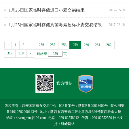
1月25日国家临时存储进口小麦交易结果
2017-02-10
1月25日国家临时存储真菌毒素超标小麦交易结果
2017-02-10
‹
1
2
...
256
257
258
259
260
261
262
...
317
318
›
跳转至
页
官方微信
版权所有：西安国家粮食交易中心 ICP备案号：
陕ICP备09018600号
陕公网安
备61019702000143号
地址：陕西省西安市二环北路东段366号陕西粮食大厦
邮箱：shaangrain@126.com 电话：029-82558212 传真：029-82552550 技术支
持：
硅峰网络