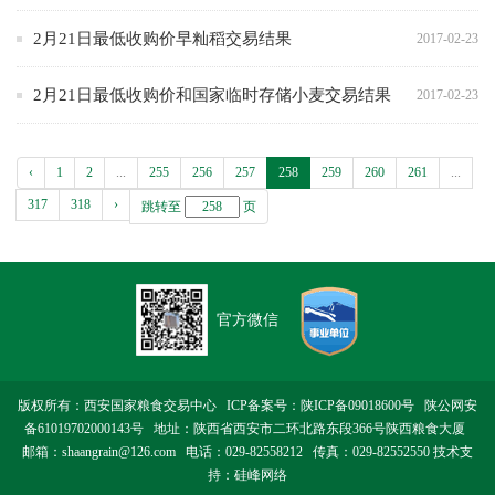
2月21日最低收购价早籼稻交易结果
2017-02-23
2月21日最低收购价和国家临时存储小麦交易结果
2017-02-23
‹
1
2
...
255
256
257
258
259
260
261
...
317
318
›
跳转至
页
官方微信
版权所有：西安国家粮食交易中心 ICP备案号：
陕ICP备09018600号
陕公网安
备61019702000143号
地址：陕西省西安市二环北路东段366号陕西粮食大厦
邮箱：shaangrain@126.com 电话：029-82558212 传真：029-82552550 技术支
持：
硅峰网络