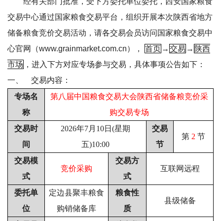
经有关部门批准，受下方委托单位委托，西安国家粮食
交易中心通过国家粮食交易平台，组织开展本次陕西省地方
储备粮食竞价交易活动，
请各交易会员访问国家粮食交易中
心官网（
www.grainmarket.com.cn
），
首页
→
交易
→
陕西
市场
，进入下方对应专场参与交易，
具体事项公告如下：
一、
交易内容：
专场名
第八届中国粮食交易大会陕
西省储备粮竞价采
称
购交易专场
交易时
2026年7月10日(星期
交易
第
2
节
间
五)10:00
节
交易模
交易方
竞价采购
互联网远程
式
式
委托单
定边县聚丰粮食
粮食性
县级储备
位
购销储备库
质