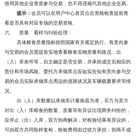
借用其他企业资质参与交易，也不得违规代其他企业交易。
提示：
会员可以在
用户中心
首页点击
资格检查
提前查
看是否具有对应专场的交易资格。
六、
质量、看样与纠纷处理：
具体粮食质量指标按照国家有关规定执行。有意向参
与交易的会员需提前实地查看粮食实物质量和路况、出
（入）库条件等，自主确定是否交易，并承担成交后相应的
责任和市场风险。委托方承储库点应如实告知有意向参与交
易的会员实际承储库点周边的道路状况及车辆载重要求等情
况。
出（入）库数量以承储库计量衡器为准，买方与卖方
对出（入）库粮食的数量、质量等有异议出现商务纠纷的，
应停止（出）入库，双方协商解决，对检验结果有异议的，
可由双方共同取样复检，检验费用由过错方承担；协商不成