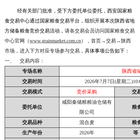
经有关部门批准，受下方委托单位委托，西安国家粮
食交易中心通过国家粮食交易平台，组织开展本次陕西省地
方储备粮食竞价交易活动，
请各交易会员访问国家粮食交易
中心官网（
www.grainmarket.com.cn
），
首页
→
交易
→
陕西
市场
，进入下方对应专场参与交易，
具体事项公告如下：
一、
交易内容：
专场名称
陕西省
交易时间
2026
年
7
月7日(星期二)
10
:
交易模式
竞价采购
交
咸阳秦储粮粮油仓储有
委托单位
粮
限公司
交易品种
混合麦
粮
生产年份
2026年
等