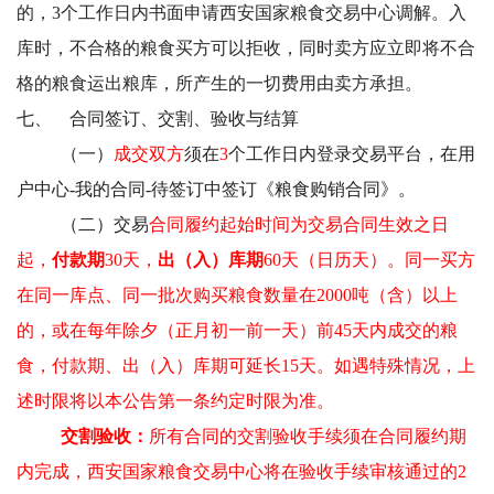
的，3个工作日内书面申请西安国家粮食交易中心调解。入
库时，不合格的粮食买方可以拒收，同时卖方应立即将不合
格的粮食运出粮库，所产生的一切费用由卖方承担。
七、
合同签订、交割、验收与结算
（一）
成交双方
须在
3
个工作日内登录交易平台，在
用
户中心
-
我的合同
-
待签订
中签订《粮食购销合同》。
（二）交易
合同履约起始时间为交易合同生效之日
起，
付款期
30天，
出（入）库期
60天（日历天）。同一买方
在同一库点、同一批次购买粮食数量在2000吨（含）以上
的，或在每年除夕（正月初一前一天）前45天内成交的粮
食，付款期、出（入）库期可延长15天。
如遇特殊情况，上
述时限将以本公告第一条约定时限为准。
交割验收：
所有合同的交割验收手续须在合同履约期
内完成，西安国家粮食交易中心将在验收手续审核通过的2