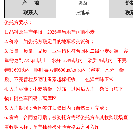
产 地
陕西
价
联系人
张继孝
联
委托方要求：
1. 品种及生产年限：2026年当地产雨前小麦；
2. 价格：为委托方确定目的地车板交货价；
3. 质量：质量、品质、卫生指标符合国标二级小麦标准，容
重需达到775g/L以上，水分12.3%以内，杂质1%以内，不完
善粒6%以内，呕吐毒素值600
μ
g/kg以内（容重、水分、杂
质、不完善粒及呕吐毒素超标拒收），色泽气味正常；
4. 入库标准：小麦清杂、过筛、过风后入库，杂质（筛下
物）随空车回磅带离库区；
5. 入库期限：合同签订后45日内（自然日）完成；
6. 看样：合同签订后，被委托方需经委托方在其收购现场查
看收购大样，单车抽样检化验合格后方可入库；