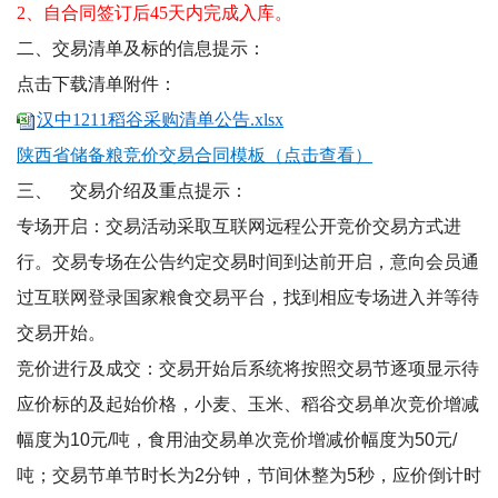
2、自合同签订后45天内完成入库。
二、交易清单及标的信息提示：
点击下载清单附件：
汉中1211稻谷采购清单公告.xlsx
陕西省储备粮竞价交易合同模板（点击查看）
三、
交易介绍及重点提示：
专场开启：交易活动采取互联网远程公开竞价交易方式进
行。交易专场在公告约定交易时间到达前开启，意向会员通
过互联网登录国家粮食交易平台，找到相应专场进入并等待
交易开始。
竞价进行及成交：交易开始后系统将按照交易节逐项显示待
应价标的及起始价格，小麦、玉米、稻谷交易单次竞价增减
幅度为
10
元
/
吨，食用油交易单次竞价增减价幅度为
50
元
/
吨；交易节单节时长为
2
分钟，节间休整为
5
秒，应价倒计时