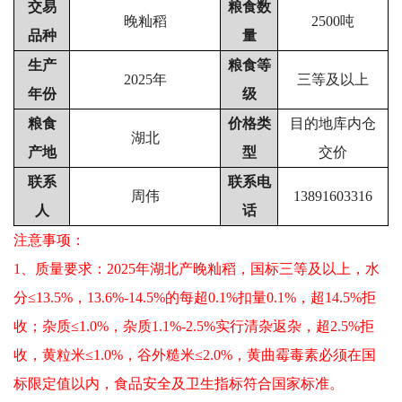
交易
粮食数
晚籼稻
2500吨
品种
量
生产
粮食等
2025年
三等及以上
年份
级
粮食
价格类
目的地库内仓
湖北
产地
型
交价
联系
联系电
周伟
13891603316
人
话
注
意事项：
1、质量要求：2025年湖北产晚籼稻，国标三等及以上，水
分≤13.5%，13.6%-14.5%的每超0.1%扣量0.1%，超14.5%拒
收；杂质≤1.0%，杂质1.1%-2.5%实行清杂返杂，超2.5%拒
收，黄粒米≤1.0%，谷外糙米≤2.0%，黄曲霉毒素必须在国
标限定值以内，食品安全及卫生指标符合国家标准。