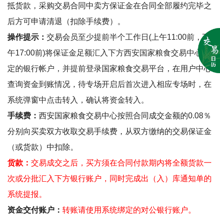
抵货款，采购交易合同中卖方保证金在合同全部履约完毕之
后方可申请清退（扣除手续费）。
操作提示：
交易会员
至少提前
半个工作日
(
上午
11:00
前，下
午
17:00
前
)
将保证金足额汇入下方西安国家粮食交易中心指
定的银行帐户，并提前
登录国家粮食交易平台，在
用户中心
查询资金到账情况，
待专场开启后首次进入相应专场时，在
系统弹窗中点击
转入
，确认将资金转入。
手续费：
西安国家粮食交易中心按照合同成交金额的
0.08
％
分别向买卖双方收取交易手续费，从双方缴纳的交易保证金
（或货款）中扣除。
货款：
交易成交之后，买方须在合同付款期内将全额货款一
次或分批汇入下方银行账户，同时完成出（入）库通知单的
系统提报。
资金交付账户：
转账请使用系统绑定的对公银行账户。