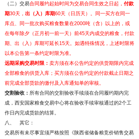
（二）交易
合同履约起始时间为交易合同生效之日起，
付款
期
30
天，
出（入）库期
60
天（日历天）。同一买方在同一
库点、同一批次购买粮食数量在
2000
吨（含）以上的，或
在每年除夕（正月初一前一天）前
45
天内成交的粮食，付款
期、出（入）库期可延长
15
天。
如遇特殊情况，上述时限将
以本公告第一条约定时限为准。
远期采购交易时限：
卖方须在本公告约定的供货期限内完成
全部粮食的供货入库；买方须在公告约定的付款截止日期之
前完成全部货款的缴付及入库通知单的审核。
交割验收：
所有合同的交割验收手续须在合同履约期内完
成，西安国家粮食交易中心将在验收手续审核通过的
2
个工
作日内完成货款的结算。
八、
其它：
交易所有未尽事宜须严格按照《陕西省储备粮竞价销售交易