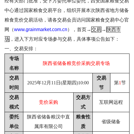
经有关部门批准，受下方委托单位委托，西安国家粮食交易
中心通过国家粮食交易平台，组织开展本次陕西省地方储备
粮食竞价交易活动，
请各交易会员访问国家粮食交易中心官
网（
www.grainmarket.com.cn
），
首页
→
交易
→
陕西市
场
，进入下方对应专场参与交易，
具体事项公告如下：
一、交易安排：
专场
陕西省储备粮竞价采购交易专场
名称
交易
交易
2025年12月11日(星期四)10:00
第
1
节
时间
节
交易
交易方
竞价采购
互联网远程
模式
式
委托
陕西省储备粮汉中直
粮食性
省级储备
单位
属库有限公司
质