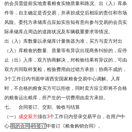
的会员需提前实地查看粮食实物质量和路况、出（入）库条
件等，自主确定是否交易，并承担成交后相应的责任和市场
风险。委托方承储库点应如实告知有意向参与交易的会员实
际承储库点周边的道路状况及车辆载重要求等情况。
出（入）库数量以承储库计量衡器为准，买方与卖方对出
（入）库粮食的数量、质量等有异议出现商务纠纷的，应停
止（出）入库，双方协商解决，对检验结果有异议的，可由
双方共同取样复检，检验费用由过错方承担；协商不成的，
3
个工作日内书面申请西安国家粮食交易中心调解。入库
时，不合格的粮食买方可以拒收，同时卖方应立即将不合格
的粮食运出粮库，所产生的一切费用由卖方承担。
七、
合同签订、交割、验收与结算
（一）
成交双方
须在
3
个工作日内登录交易平台，在
用户中
心
-
我的合同
-
待签订
中签订《粮食购销合同》。