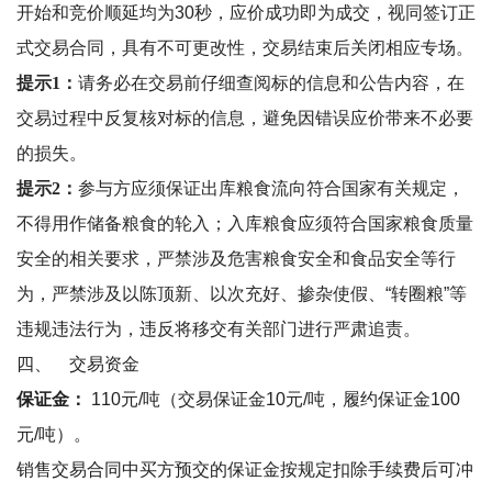
开始和竞价顺延均为
30
秒，应价成功即为成交，视同签订正
式交易合同，具有不可更改性，交易结束后关闭相应专场。
提示1：
请务必在交易前仔细查阅标的信息和公告内容，在
交易过程中反复核对标的信息，避免因错误应价带来不必要
的损失。
提示2：
参与方应须保证出库粮食流向符合国家有关规定，
不得用作储备粮食的轮入；入库粮食应须符合国家粮食质量
安全的相关要求，严禁涉及危害粮食安全和食品安全等行
为，严禁涉及以陈顶新、以次充好、掺杂使假、
“
转圈粮
”
等
违规违法行为，违反将移交有关部门进行严肃追责。
四、
交易资金
保证金：
110
元
/
吨（交易保证金
10
元
/
吨，履约保证金
100
元
/
吨）。
销售交易合同中买方预交的保证金按规定扣除手续费后可冲