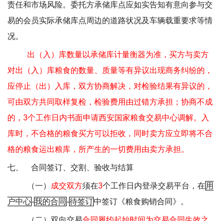
责任和市场风险。委托方承储库点应如实告知有意向参与交
易的会员实际承储库点周边的道路状况及车辆载重要求等情
况。
出（入）库数量以承储库计量衡器为准，买方与卖方
对出（入）库粮食的数量、质量等有异议出现商务纠纷的，
应停止（出）入库，双方协商解决，对检验结果有异议的，
可由双方共同取样复检，检验费用由过错方承担；协商不成
的，
3
个工作日内书面申请西安国家粮食交易中心调解。入
库时，不合格的粮食买方可以拒收，同时卖方应立即将不合
格的粮食运出粮库，所产生的一切费用由卖方承担。
七、
合同签订、交割、验收与结算
（一）
成交双方
须在
3
个工作日内登录交易平台，在
用
户中心
-
我的合同
-
待签订
中签订《粮食购销合同》。
（二）双向交易
合同履约起始时间为交易合同生效之