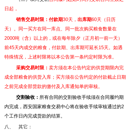
日起，
销售交易时限：付款期
30
天，
出库期
60
天（日历
天）。同一买方在同一库点、同一批次购买粮食数量在
2000
吨（含）以上的，或在每年除夕（正月初一前一天）
前
45
天内成交的粮食，付款期、出库期可延长
15
天。如遇
特殊情况，上述时限将以本公告第一条约定时限为准。
采购交易时限：
卖方须在本公告约定的供货期限内完
成全部粮食的供货入库；买方须在公告约定的付款截止日期
之前完成全部货款的缴付及入库通知单的审核。
交割验收：
所有合同的交割验收手续须在合同履约期
内完成，西安国家粮食交易中心将在验收手续审核通过的
2
个工作日内完成货款的结算。
八、
其它：