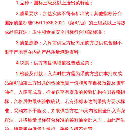
1.
品种：国标三级及以上浸出菜籽油；
2.
质量要求：加热实验不得有析出物；其他指标符合
国家质量标准
GB/T1536-2021
《菜籽油》的三级及以上等级
成品菜籽油；卫生和食品安全指标符合国家标准；
3.
质量溯源：入库前供应方应向采购方提供包含但不
限于产地等在内的产品质量溯源资料；
4.
税票：供方需提供增值税普通发票；
5.
检验及付款：入库时供方需为采购方提供本批次成
品菜籽油第三方出具的检验报告一份和每车自检报告及随车
油样。入库完成后，样品送至有资质的检验机构检测各项指
标，合格后做最终验收确认。若有指标未达到采购方要求标
准，采购方不予验收，并限供货方在
15
天内拉回全部入库菜
籽油，并将质量指标符合标准的菜籽油全部入库，由此产生
的一切费用由供货方承担，采购方概不负责；