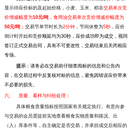
显示待应价标的及起始价格，小麦、玉米、稻谷
交易单次竞
价增减幅度为
10
元
/
吨
，食用油交易单次竞价增减价幅度为
50
元
/
吨
；
交易节单节时长为
2
分钟
，节间休整为
5
秒
，应价
倒计时开始和竞
价顺延均为
30
秒，应价成功即为成交，视同
签订正式交易合同，具有不可更改性，交易结束后关闭相应
专场。
提示
：请务必在交易前仔细查阅标的信息和公告内
容，在交易过程中反复核对标的信息，避免因错误应价带来
不必要的损失。
六、
质量、看样与纠纷处理：
具体粮食质量指标按照国家有关规定执行。有意向参
与交易的会员需提前实地查看粮食实物质量和路况、出
（入）库条件等，自主确定是否交易，并承担成交后相应的