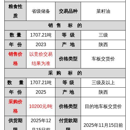
粮食性
省级储备
交易品种
菜籽油
质
销
售 标 的
数
量
1707.21
吨
等
级
三级
年
份
2023
产
地
陕西
销售价
以竞价交易
价格类型
车板交货价
格
结果为准
采
购 标 的
数 量
1707.21
吨
等
级
三级及以上
年
份
2025
产
地
陕西
采购价
10200
元
/
吨
价格类型
目的地车板交货价
格
供货期
2025
年
12
付货款期
2025
年
11
月
15
日前
限
月
15
日前
限