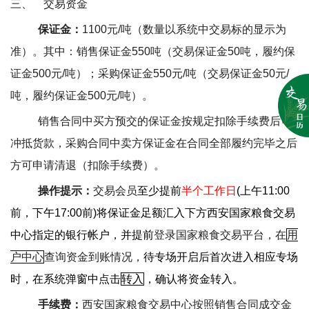
三、
交易资金
保证金：
1100
元
/
吨（
数量以系统中交易标的显示为
准）。其中：销售保证金
550
吨（交易保证金
50
吨，履约保
证金
500
元
/
吨）；采购保证金
550
元
/
吨（交易保证金
50
元
/
吨，履约保证金
500
元
/
吨）。
销售合同中买方预交的保证金按规定扣除手续费后可
冲抵货款，采购合同中卖方保证金在合同全部履约完毕之后
方可申请清退（扣除手续费）。
操作提示：
交易会员
至少提前
半个工作日
(
上午
11:00
前，下午
17:00
前
)
将保证金足额汇入下方西安国家粮食交易
中心指定的银行帐户，并提前
登录国家粮食交易平台，在
用
户中心
查询资金到账情况，
待专场开启后首次进入相应专场
时，在系统弹窗中点击
转入
，确认将资金转入。
手续费：
西安国家粮食交易中心按照销售合同成交金