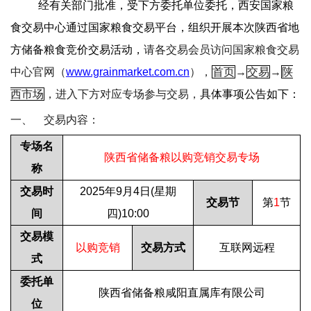
经有关部门批准，受下方委托单位委托，西安国家粮
食交易中心通过国家粮食交易平台，组织开展本次陕西省地
方储备粮食竞价交易活动，
请各交易会员访问国家粮食交易
中心官网（
www.grainmarket.com.cn
），
首页
→
交易
→
陕
西市场
，进入下方对应专场参与交易，
具体事项公告如下：
一、
交易内容：
专场名
陕西省储备粮以购竞销交易专场
称
交易时
2025
年
9
月
4
日
(
星期
交易节
第
1
节
间
四
)10:00
交易模
以购竞销
交易方式
互联网远程
式
委托单
陕西省储备粮咸阳直属库有限公司
位