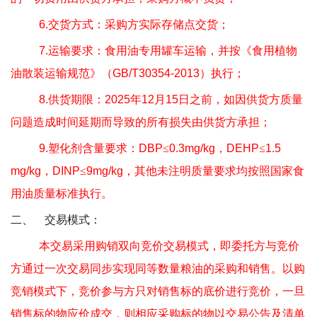
6.
交货方式：采购方实际存储点交货；
7.
运输要求：食用油专用罐车运输，并按《食用植物
油散装运输规范》（
GB/T30354-2013
）执行；
8.
供货期限：
2025
年
12
月
15
日之前，如因供货方质量
问题造成时间延期而导致的所有损失由供货方承担；
9.
塑化剂含量要求：
DBP
≤
0.3mg/kg
，
DEHP
≤
1.5
mg/kg
，
DINP
≤
9mg/kg
，其他未注明质量要求均按照国家食
用油质量标准执行。
二、
交易模式：
本交易采用购销双向竞价交易模式，即委托方与竞价
方通过一次交易同步实现同等数量粮油的采购和销售。以购
竞销模式下，竞价参与方只对销售标的底价进行竞价，一旦
销售标的物应价成交，则相应采购标的物以交易公告及清单