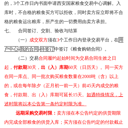
的，3个工作日内书面申请西安国家粮食交易中心调解。入
库时，不合格的粮食买方可以拒收，同时卖方应立即将不合
格的粮食运出粮库，所产生的一切费用由卖方承担。
七、
合同签订、交割、验收与结算
（一）
成交双方
须在
3
个工作日内登录交易平台，在
用
户中心
-
我的合同
-
待签订
中签订《粮食购销合同》。
（二）交易
合同履约起始时间为交易合同生效之日
起，
付款期
30天，
出（入）库期
60天（日历天）。同一买方
在同一库点、同一批次购买粮食数量在2000吨（含）以上
的，或在每年除夕（正月初一前一天）前45天内成交的粮
食，付款期、出（入）库期可延长15天。
如遇特殊情况，上
述时限将以本公告第一条约定时限为准。
远期采购交易时限：
卖方须在本公告约定的供货期限
内完成全部粮食的供货入库；买方须在公告约定的付款截止