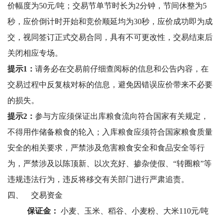
价幅度为50元/吨；交易节单节时长为2分钟，节间休整为5
秒，应价倒计时开始和竞价顺延均为30秒，应价成功即为成
交，视同签订正式交易合同，具有不可更改性，交易结束后
关闭相应专场。
提示1：
请务必在交易前仔细查阅标的信息和公告内容，在
交易过程中反复核对标的信息，避免因错误应价带来不必要
的损失。
提示2：
参与方应须保证出库粮食流向符合国家有关规定，
不得用作储备粮食的轮入；入库粮食应须符合国家粮食质量
安全的相关要求，严禁涉及危害粮食安全和食品安全等行
为，严禁涉及以陈顶新、以次充好、掺杂使假、“转圈粮”等
违规违法行为，违反将移交有关部门进行严肃追责。
四、
交易资金
保证金：
小麦、玉米、稻谷、小麦粉、大米110元/吨