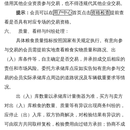
借用其他企业资质参与交易，也不得违规代其他企业交易。
提示：
会员可以在
用户中心
首页点击
资格检查
提前查
看是否具有对应专场的交易资格。
六、
质量、看样与纠纷处理：
具体粮食质量指标按照国家有关规定执行。有意向参
与交易的会员需提前实地查看粮食实物质量和路况、出
（入）库条件等，自主确定是否交易，并承担成交后相应的
责任和市场风险。委托方承储库点应如实告知有意向参与交
易的会员实际承储库点周边的道路状况及车辆载重要求等情
况。
出（入）库数量以承储库计量衡器为准，买方与卖方
对出（入）库粮食的数量、质量等有异议出现商务纠纷的，
应停止（出）入库，双方协商解决，对检验结果有异议的，
可由双方共同取样复检，检验费用由过错方承担；协商不成