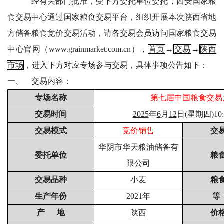
经有关部门批准，受下方委托单位委托，西安国家粮
食交易中心通过国家粮食交易平台，组织开展本次陕西省地
方储备粮食竞价交易活动，
请各交易会员访问国家粮食交易
中心官网（
www.grainmarket.com.cn
），
首页
→
交易
→
陕西
市场
，进入下方对应专场参与交易，
具体事项公告如下：
一、
交易内容：
专场名称
第七届中国粮食交易
交易时间
2025
年
6
月
12
日(星期四)10:
交易模式
竞价销售
交
华阴市华天粮油储备有
委托单位
粮
限公司
交易品种
小麦
粮
生产年份
2021
年
等
产 地
陕西
价