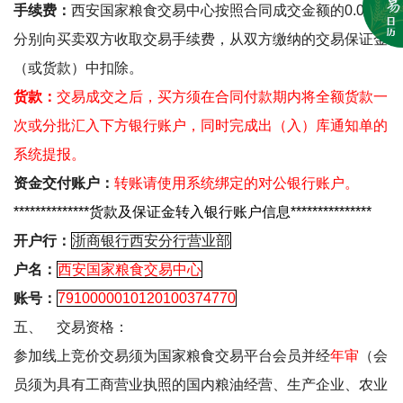
手续费：
西安国家粮食交易中心按照合同成交金额的
0.08
％
分别向买卖双方收取交易手续费，从双方缴纳的交易保证金
（或货款）中扣除。
货款：
交易成交之后，买方须在合同付款期内将全额货款一
次或分批汇入下方银行账户，同时完成出（入）库通知单的
系统提报。
资金交付账户：
转账请使用系统绑定的对公银行账户。
**************
货款及保证金转入银行账户信息
***************
开户行：
浙商银行西安分行营业部
户名：
西安国家粮食交易中心
账号：
7910000010120100374770
五、
交易资格：
参加线上竞价交易须为国家粮食交易平台会员并经
年审
（会
员须为具有工商营业执照的国内粮油经营、生产企业、农业