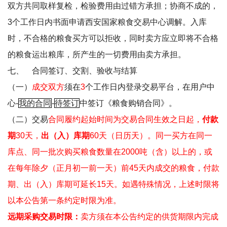
双方共同取样复检，检验费用由过错方承担；协商不成的，
3
个工作日内书面申请西安国家粮食交易中心调解。入库
时，不合格的粮食买方可以拒收，同时卖方应立即将不合格
的粮食运出粮库，所产生的一切费用由卖方承担。
七、
合同签订、交割、验收与结算
（一）
成交双方
须在
3
个工作日内登录交易平台，在
用户中
心
-
我的合同
-
待签订
中签订《粮食购销合同》。
（二）交易
合同履约起始时间为交易合同生效之日起，
付款
期
30
天，
出（入）库期
60
天（日历天）。同一买方在同一
库点、同一批次购买粮食数量在
2000
吨（含）以上的，或
在每年除夕（正月初一前一天）前
45
天内成交的粮食，付款
期、出（入）库期可延长
15
天。
如遇特殊情况，上述时限将
以本公告第一条约定时限为准。
远期采购交易时限：
卖方须在本公告约定的供货期限内完成