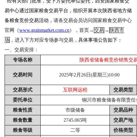
经有关部门批准，受下方委托单位委托，西安国家粮食交
易中心通过国家粮食交易平台，组织开展本次陕西省地方储
备粮食竞价交易活动，
请各交易会员访问国家粮食交易中心
官网（
www.grainmarket.com.cn
），
首页
→
交易
→
陕西市
场
，进入下方对应专场参与交易，
具体事项公告如下：
一、交易安排：
专场名称
陕西省储备粮竞价销售交
交易时间
2025年2月26日(星期三)10:00
交易形式
互联网远程
交易类型
委托单位
铜川市粮食储备有限责任
粮食性质
市级储备
交易品种
粮食数量
2745.065吨
交易产地
粮食等级
二等
价格类型