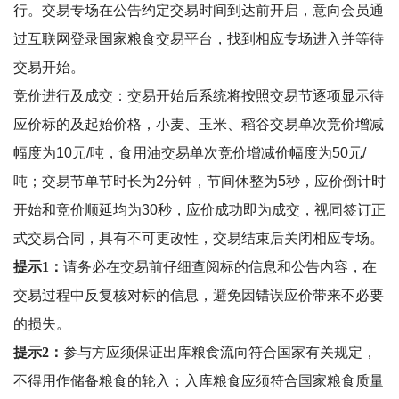
行。交易专场在公告约定交易时间到达前开启，意向会员通
过互联网登录国家粮食交易平台，找到相应专场进入并等待
交易开始。
竞价进行及成交：交易开始后系统将按照交易节逐项显示待
应价标的及起始价格，小麦、玉米、稻谷交易单次竞价增减
幅度为
10
元
/
吨，食用油交易单次竞价增减价幅度为
50
元
/
吨；交易节单节时长为
2
分钟，节间休整为
5
秒，应价倒计时
开始和竞价顺延均为
30
秒，应价成功即为成交，视同签订正
式交易合同，具有不可更改性，交易结束后关闭相应专场。
提示1：
请务必在交易前仔细查阅标的信息和公告内容，在
交易过程中反复核对标的信息，避免因错误应价带来不必要
的损失。
提示2：
参与方应须保证出库粮食流向符合国家有关规定，
不得用作储备粮食的轮入；入库粮食应须符合国家粮食质量