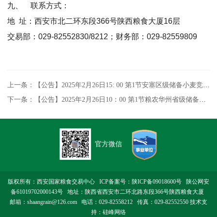
九、
联系方式：
地
址：西安市北二环东段
366
号陕西粮食大厦
16
层
交易部：
029-82552830/8212
；财务部：
029-82559809
上一条：【公告】2025年2月26日15: 00 第1节安塞区级储备小麦竞价销售专场交易
下一条：【公告】2025年2月26日10：00 第1节粮农华州省级储备小麦竞价销售专场交易
官方微信
版权所有：西安国家粮食交易中心 ICP备案号：
陕ICP备09018600号
陕公网安
备61019702000143号
地址：陕西省西安市二环北路东段366号陕西粮食大厦
邮箱：shaangrain@126.com 电话：029-82558212 传真：029-82552550 技术支
持：
硅峰网络