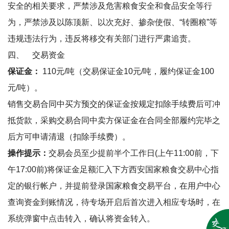
安全的相关要求，严禁涉及危害粮食安全和食品安全等行
为，严禁涉及以陈顶新、以次充好、掺杂使假、
“
转圈粮
”
等
违规违法行为，违反将移交有关部门进行严肃追责。
四、
交易资金
保证金：
110
元
/
吨（交易保证金
10
元
/
吨，履约保证金
100
元
/
吨）。
销售交易合同中买方预交的保证金按规定扣除手续费后可冲
抵货款，采购交易合同中卖方保证金在合同全部履约完毕之
后方可申请清退（扣除手续费）。
操作提示：
交易会员
至少提前
半个工作日
(
上午
11:00
前，下
午
17:00
前
)
将保证金足额汇入下方西安国家粮食交易中心指
定的银行帐户，并提前
登录国家粮食交易平台，在
用户中心
查询资金到账情况，
待专场开启后首次进入相应专场时，在
系统弹窗中点击
转入
，确认将资金转入。