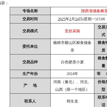
内容：
专场名称
陕西省储备粮
交易时间
2025
年
2
月
24
日(星期一)15:00
交易
交易模式
竞价采购
式
榆林市横山区粮食储备
粮食
委托单位
库
质
粮食
交易品种
白色硬质小麦
量
生产年份
2024年
等
河南（豫北）、河北、
价格
产
地
山西（限一个地区）
型
联系
联系人
韩生龙
话