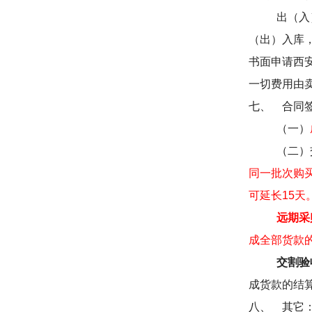
出（入
（出）入库
书面申请西
一切费用由
七、
合同
（一）
（二）
同一批次购
可延长
15
天
远期采
成全部货款
交割验
成货款的结
八、
其它