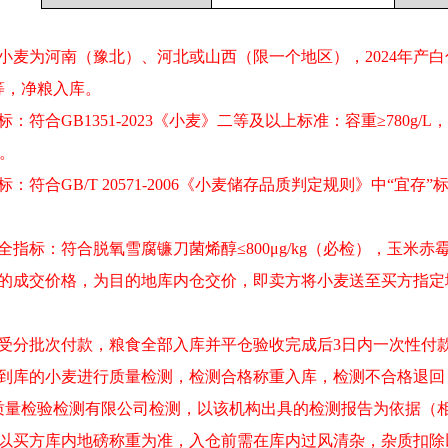
购小麦为河南（豫北）、河北或山西（限一个地区），2024年产
等，净粮入库。
：符合GB1351-2023《小麦》二等及以上标准：容重≥780g/L，
%。
标：符合GB/T 20571-2006《小麦储存品质判定规则》中“宜存
全指标：符合脱氧雪腐镰刀菌烯醇≤800μg/kg（必检），玉米赤霉
易的成交价格，为目的地库内仓交价，即卖方将小麦送至买方指
接受分批次付款，粮食全部入库并平仓验收完成后3日内一次性付
对到库的小麦进行质量检测，检测合格称重入库，检测不合格退
质量检验检测有限公司检测，以该机构出具的检测报告为依据（
量以买方库内地磅称重为准，入仓前需在库内过风清杂，杂质扣