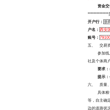
资金交
**************
开户行：
浙
户名：
西安
账号：
7910
五、
交易
参加线
社及个体商
要求：
提示：
六、
质量
具体粮
等，自主确
边的道路状