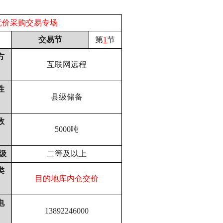
竞价采购交易专场
交易节
第
1
节
方
互联网远程
性
县级储备
数
5000吨
级
二等及以上
类
目的地库内仓交价
电
13892246000