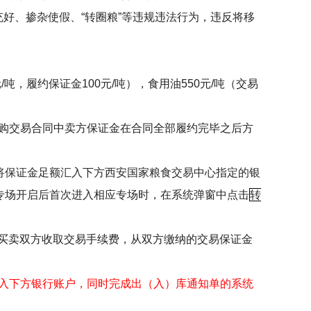
充好、掺杂使假、
“
转圈粮
”
等违规违法行为，违反将移
元
/
吨，履约保证金
100
元
/
吨），食用油
550
元
/
吨（交易
购交易合同中卖方保证金在合同全部履约完毕之后方
将保证金足额汇入下方西安国家粮食交易中心指定的银
专场开启后首次进入相应专场时，在系统弹窗中点击
转
买卖双方收取交易手续费，从双方缴纳的交易保证金
入下方银行账户，同时完成出（入）库通知单的系统