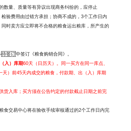
的数量、质量等有异议出现商务纠纷的，应停止
，检验费用由过错方承担；协商不成的，
3
个工作日内
，同时卖方应立即将不合格的粮食运出粮库，所产生的
-
待签订
中签订《粮食购销合同》。
（入）库期
60
天（日历天）。同一买方在同一库点、
一天）前
45
天内成交的粮食，付款期、出（入）库期
供货入库；买方须在公告约定的付款截止日期之前完
粮食交易中心将在验收手续审核通过的
2
个工作日内完