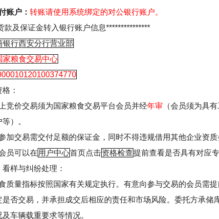
付账户：
转账请使用系统绑定的对公银行账户。
货款及保证金转入银行账户信息
***************
商银行西安分行营业部
国家粮食交易中心
000010120100374770
资格：
上竞价交易须为国家粮食交易平台会员并经
年审
（会员须为具有
户等）。
参加交易需交付足额的保证金，同时不得违规借用其他企业资质
会员可以在
用户中心
首页点击
资格检查
提前查看是否具有对应
、看样与纠纷处理：
食质量指标按照国家有关规定执行。有意向参与交易的会员需提
定是否交易，并承担成交后相应的责任和市场风险。委托方承储
况及车辆载重要求等情况。