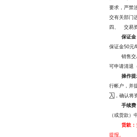
要求，严禁
交有关部门
四、
交易
保证金
保证金
50
元
/
销售交
可申请清退
操作提
行帐户，并
入
，确认将
手续费
（或货款）
货款：
提报。