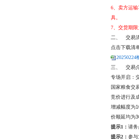
6、卖方运输
具。
7、交货期限
二、
交易
点击下载清
202502
三、
交易
专场开启：
国家粮食交
竞价进行及
增减幅度为
1
价顺延均为
3
提示1：
请务
提示2：
参与