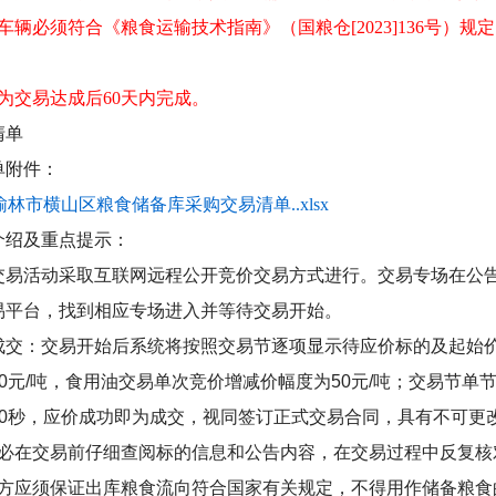
车辆必须符合《粮食运输技术指南》（国粮仓[2023]136号
为交易达成后60天内完成。
清单
单附件：
24榆林市横山区粮食储备库采购交易清单..xlsx
介绍及重点提示：
交易活动采取互联网远程公开竞价交易方式进行。交易专场在公
易平台，找到相应专场进入并等待交易开始。
成交：交易开始后系统将按照交易节逐项显示待应价标的及起始
0
元
/
吨，食用油交易单次竞价增减价幅度为
50
元
/
吨；交易节单
0
秒，应价成功即为成交，视同签订正式交易合同，具有不可更
必在交易前仔细查阅标的信息和公告内容，在交易过程中反复核
方应须保证出库粮食流向符合国家有关规定，不得用作储备粮食