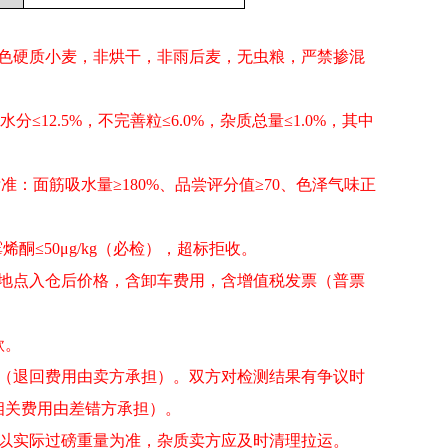
白色硬质小麦，非烘干，非雨后麦，无虫粮，严禁掺混
水分≤12.5%，不完善粒≤6.0%，杂质总量≤1.0%，其中
”标准：面筋吸水量≥180%、品尝评分值≥70、色泽气味正
烯酮≤50μg/kg（必检），超标拒收。
定地点入仓后价格，含卸车费用，含增值税发票（普票
款。
回（退回费用由卖方承担）。双方对检测结果有争议时
相关费用由差错方承担）。
除以实际过磅重量为准，杂质卖方应及时清理拉运。