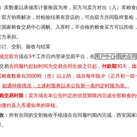
）库数量以承储库计量衡器为准，买方与卖方对出（入）库粮食
，双方协商解决，对检验结果有异议的，可由双方共同取样复检
安国家粮食交易中心调解。入库时，不合格的粮食买方可以拒收
卖方承担。
签订、交割、验收与结算
成交双方
须在
3
个工作日内登录交易平台，在
用户中心
-
我的合同
交易
合同履约起始时间为交易合同生效之日起，
付款期
30
天，
出
买粮食数量在
2000
吨（含）以上的，或在每年除夕（正月初一前
。
如遇特殊情况，上述时限将以本公告第一条约定时限为准。
购交易时限：
卖方须在本公告约定的供货期限内完成全部粮食的
的缴付及入库通知单的审核。
收：
所有合同的交割验收手续须在合同履约期内完成，西安国家
算。
：