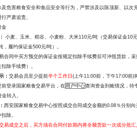
涉及危害粮食安全和食品安全等行为，严禁涉及以陈顶新、以次
进行严肃追责。
资金
：
小麦、玉米、稻谷、小麦粉、大米
110
元
/
吨（交易保证金
10
吨，履约保证金
500
元
/
吨）。
易合同中买方预交的保证金按规定扣除手续费后可冲抵货款，采
（扣除手续费）。
示：
交易会员
至少提前
半个工作日
(
上午
11:00
前，下午
17:00
前
)
提前
登录国家粮食交易平台，在
用户中心
查询资金到账情况，
待
资金转入。
：
西安国家粮食交易中心按照成交合同成交金额的
0.08
％分别向
中扣除。
交易成交之后，买方须在合同付款期内将全额货款一次或分批汇