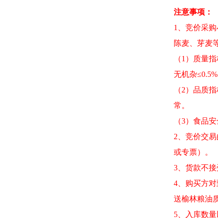
注意事项：
1、竞价采
陈麦、芽麦
（1）质量指标
无机杂≤0.5
（2）品质指
常。
（3）食品安
2、竞价交
或专票）。
3、货款不
4、购买方
送榆林粮油
5、入库数