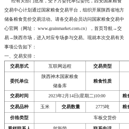
经有关部门批准，受下方委托单位委托，西安国家粮食
交易中心计划通过国家粮食交易平台，组织开展陕西省地方
储备粮食竞价交易活动。请各交易会员访问国家粮食交易中
心官网（网址：
www.grainmarket.com.cn
），首页导航→交
易→陕西市场，进入对应专场参与交易。现就本次交易有关
事项公告如下：
一、交易安排：
交易形式
互联网远程
交易类型
陕西神木国家粮食
委托单位
粮食性质
储备库
交易时间
2023年2月14日(星期二)10:00
粮
交易品种
玉米
交易数量
2775吨
粮
价格类型
车板交货价
看样联系人
贺新荣
联系电话