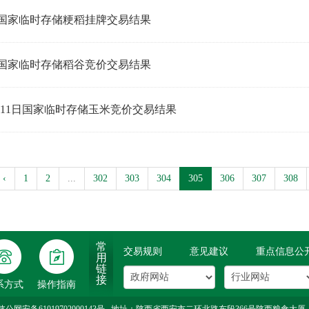
日国家临时存储粳稻挂牌交易结果
日国家临时存储稻谷竞价交易结果
日-11日国家临时存储玉米竞价交易结果
‹
1
2
...
302
303
304
305
306
307
308
常
交易规则
意见建议
重点信息公
用
登
年
链
录
审
接
系方式
操作指南
转账
入会