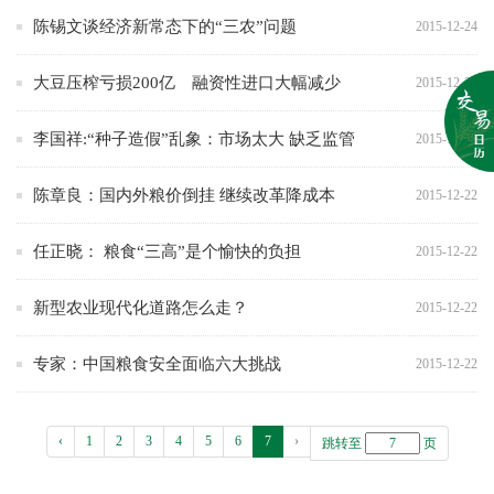
陈锡文谈经济新常态下的“三农”问题
2015-12-24
大豆压榨亏损200亿 融资性进口大幅减少
2015-12-24
李国祥:“种子造假”乱象：市场太大 缺乏监管
2015-12-24
陈章良：国内外粮价倒挂 继续改革降成本
2015-12-22
任正晓： 粮食“三高”是个愉快的负担
2015-12-22
新型农业现代化道路怎么走？
2015-12-22
专家：中国粮食安全面临六大挑战
2015-12-22
‹
1
2
3
4
5
6
7
›
跳转至
页